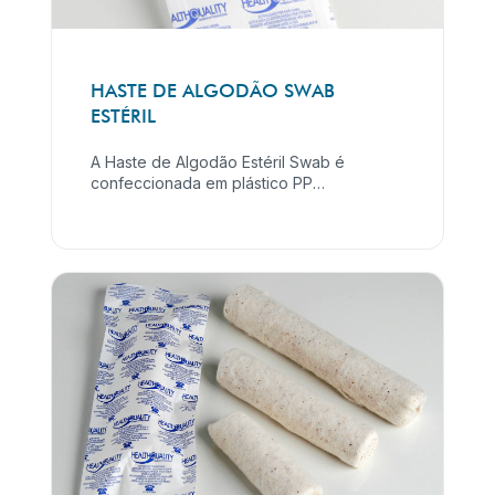
HASTE DE ALGODÃO SWAB
ESTÉRIL
A Haste de Algodão Estéril Swab é
confeccionada em plástico PP
(Polipropileno), em algodão (fibra
vegetal). Embalado em papel grau
cirúrgico, com selagem uniforme que
proporciona barreira microbiana, a
manutenção da esterilidade e a técnica
asséptica para abertura.