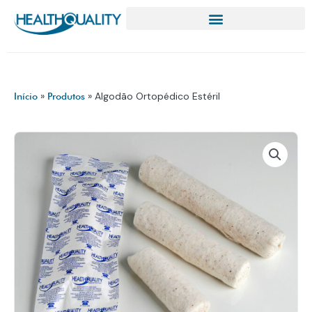
Ir
para
o
conteúdo
»
»
Algodão Ortopédico Estéril
Início
Produtos