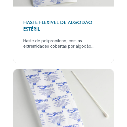
HASTE FLEXÍVEL DE ALGODÃO
ESTÉRIL
Haste de polipropileno, com as
extremidades cobertas por algodão
absorvente atóxico, hidroxietilcelulose e
triclosan; embalado em papel grau
cirúrgico com selagem uniforme que
proporciona barreira microbiana, a
manutenção da esterilidade e a técnica
asséptica para abertura.