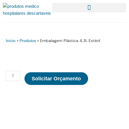
Ir
para
o
conteúdo
»
»
Embalagem Plástica 4,3L Estéril
Início
Produtos
Embalagem
Solicitar Orçamento
Plástica
4,3L
Estéril
quantidade