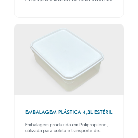
formato quadrado, arredondado nos
cantos anteriores, para acondicionamento
de próteses dentarias ou outros objetos
pessoais do paciente, permitindo sua
identificação.
EMBALAGEM PLÁSTICA 4,3L ESTÉRIL
Embalagem produzida em Polipropileno,
utilizada para coleta e transporte de
órgãos após os procedimentos cirúrgicos.