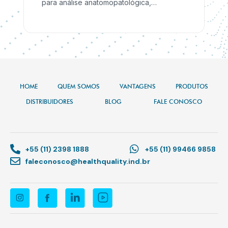
para análise anatomopatológica,
confeccionada em plástico transparente
atóxico.
HOME
QUEM SOMOS
VANTAGENS
PRODUTOS
DISTRIBUIDORES
BLOG
FALE CONOSCO
+55 (11) 2398 1888
+55 (11) 99466 9858
faleconosco@healthquality.ind.br