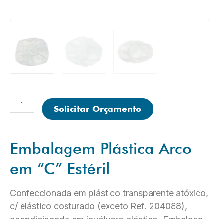
Embalagem
Solicitar Orçamento
Plástica
Arco
em
Embalagem Plástica Arco
"C"
Estéril
em “C” Estéril
quantidade
Confeccionada em plástico transparente atóxico,
c/ elástico costurado (exceto Ref. 204088),