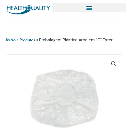
Ir
para
o
conteúdo
»
»
Embalagem Plástica Arco em “C” Estéril
Início
Produtos