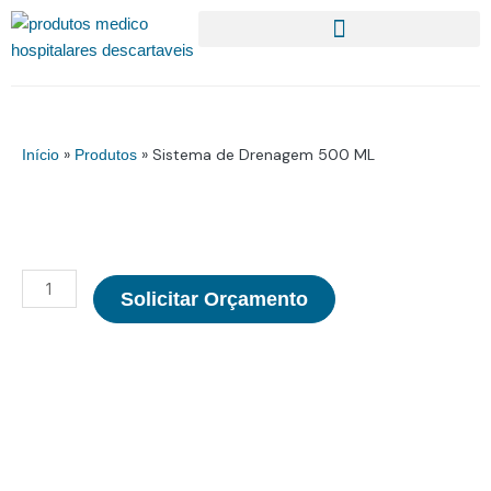
Ir
para
o
conteúdo
»
»
Sistema de Drenagem 500 ML
Início
Produtos
Sistema
Solicitar Orçamento
de
Drenagem
500
ML
quantidade